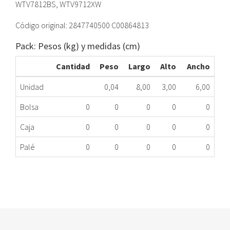
WTV7812BS, WTV9712XW
Código original: 2847740500 C00864813
Pack: Pesos (kg) y medidas (cm)
Cantidad
Peso
Largo
Alto
Ancho
Unidad
0,04
8,00
3,00
6,00
Bolsa
0
0
0
0
0
Caja
0
0
0
0
0
Palé
0
0
0
0
0
BLOCAPUERTA LAVADORA BEKO 2847740500
177.90.0057
Nombre Marca
Modelo
Código Fabricante
BEKO
WCC 5611 BC
2847740500