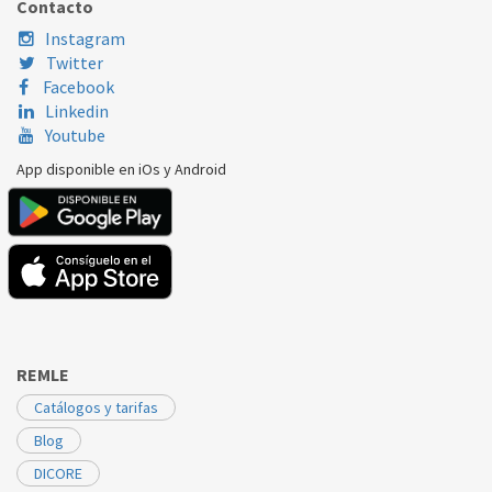
Contacto
BEKO
WCV 6711 BC
2847740500
Instagram
Twitter
BEKO
WCV 7612
2847740500
Facebook
Linkedin
BEKO
WTE 6511 BW
2847740500
Youtube
BEKO
WTV 7812 B0
2847740500
App disponible en iOs y Android
BEKO
WTV 7812 BS
2847740500
BEKO
WTV 9712 XW0
2847740500
REMLE
Catálogos y tarifas
Blog
DICORE