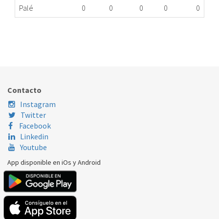
Palé
0
0
0
0
0
CIERRE ELÉCTRICO LAVADORA BOSCH 00603514
177.20.0017
Nombre Marca
Modelo
Código Fabricante
BOSCH
XXX
603514
Contacto
Instagram
Twitter
Facebook
Linkedin
Youtube
App disponible en iOs y Android