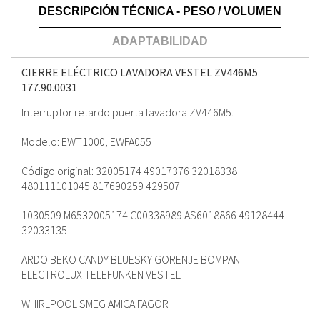
DESCRIPCIÓN TÉCNICA - PESO / VOLUMEN
ADAPTABILIDAD
CIERRE ELÉCTRICO LAVADORA VESTEL ZV446M5
177.90.0031
Interruptor retardo puerta lavadora ZV446M5.
Modelo: EWT1000, EWFA055
Código original: 32005174 49017376 32018338
480111101045 817690259 429507
1030509 M6532005174 C00338989 AS6018866 49128444
32033135
ARDO BEKO CANDY BLUESKY GORENJE BOMPANI
ELECTROLUX TELEFUNKEN VESTEL
WHIRLPOOL SMEG AMICA FAGOR