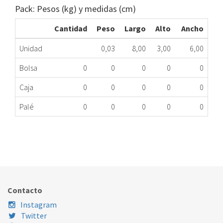
Pack: Pesos (kg) y medidas (cm)
Cantidad
Peso
Largo
Alto
Ancho
Unidad
0,03
8,00
3,00
6,00
Bolsa
0
0
0
0
0
Caja
0
0
0
0
0
Palé
0
0
0
0
0
CIERRE ELÉCTRICO LAVADORA VESTEL ZV446M5
177.90.0031
Nombre Marca
Modelo
Código Fabricante
VESTEL
XXX
49017376
Contacto
ELECTROLUX
EWFA055
32005174
Instagram
Twitter
ELECTROLUX
EWT1000
32005174