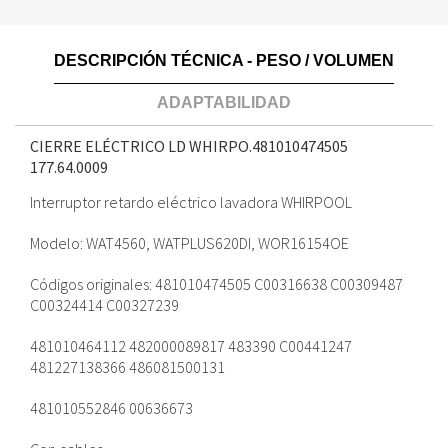
DESCRIPCIÓN TÉCNICA - PESO / VOLUMEN
ADAPTABILIDAD
CIERRE ELÉCTRICO LD WHIRPO.481010474505
177.64.0009
Interruptor retardo eléctrico lavadora WHIRPOOL
Modelo: WAT4560, WATPLUS620DI, WOR16154OE
Códigos originales: 481010474505 C00316638 C00309487
C00324414 C00327239
481010464112 482000089817 483390 C00441247
481227138366 486081500131
481010552846 00636673