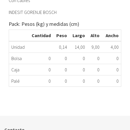
Con cables
INDESIT GORENJE BOSCH
Pack: Pesos (kg) y medidas (cm)
Cantidad
Peso
Largo
Alto
Ancho
Unidad
0,14
14,00
9,00
4,00
Bolsa
0
0
0
0
0
Caja
0
0
0
0
0
Palé
0
0
0
0
0
CIERRE ELÉCTRICO LD WHIRPO.481010474505
177.64.0009
Nombre Marca
Modelo
Código Fabricante
WHIRLPOOL
WATE7377
481010474505
Contacto