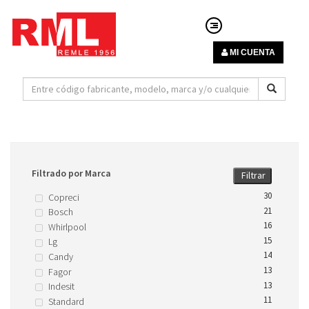
MI CUENTA
Filtrado por Marca
Filtrar
30
Copreci
21
Bosch
16
Whirlpool
15
Lg
14
Candy
13
Fagor
13
Indesit
11
Standard