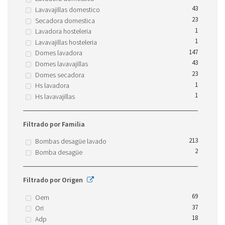
43
Lavavajillas domestico
23
Secadora domestica
1
Lavadora hosteleria
1
Lavavajillas hosteleria
147
Domes lavadora
43
Domes lavavajillas
23
Domes secadora
1
Hs lavadora
1
Hs lavavajillas
Filtrado por Familia
213
Bombas desagüe lavado
2
Bomba desagüe
Filtrado por Origen
69
Oem
37
Ori
18
Adp