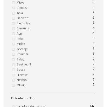
8
Miele
8
Zanussi
7
Teka
6
Daewoo
6
Electrolux
6
Samsung
5
Aeg
5
Beko
4
Midea
3
Gorenje
3
Rommer
2
Balay
2
Bauknecht
2
Edesa
2
Hisense
2
Newpol
2
Otsein
Filtrado por Tipo
147
Lavadora domestica