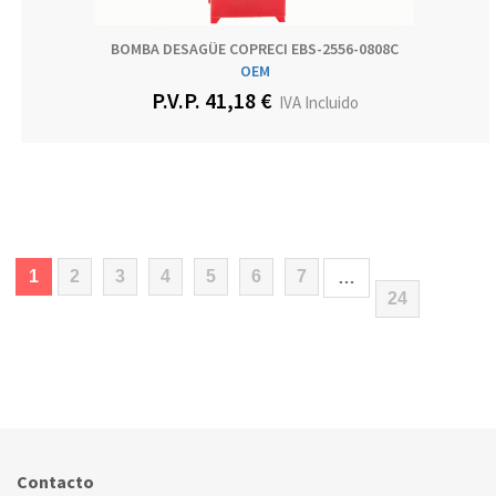
BOMBA DESAGÜE COPRECI EBS-2556-0808C
OEM
P.V.P. 41,18 €
IVA Incluido
(current)
1
2
3
4
5
6
7
…
24
Contacto