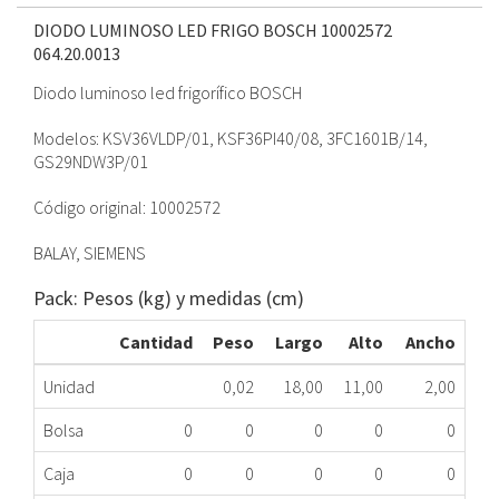
DIODO LUMINOSO LED FRIGO BOSCH 10002572
064.20.0013
Diodo luminoso led frigorífico BOSCH
Modelos: KSV36VLDP/01, KSF36PI40/08, 3FC1601B/14,
GS29NDW3P/01
Código original: 10002572
BALAY, SIEMENS
Pack: Pesos (kg) y medidas (cm)
Cantidad
Peso
Largo
Alto
Ancho
Unidad
0,02
18,00
11,00
2,00
Bolsa
0
0
0
0
0
Caja
0
0
0
0
0