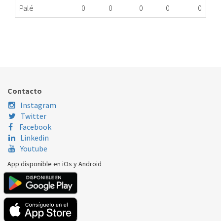
Palé
0
0
0
0
0
DIODO LUMINOSO LED FRIGO BOSCH 10002572
064.20.0013
Nombre Marca
Modelo
Código Fabricante
BOSCH
3FC1601B/14
10002572
Contacto
BOSCH
GS29NDW3P/01
10002572
Instagram
Twitter
BOSCH
KSF36PI40/08
10002572
Facebook
Linkedin
BOSCH
KSV36VLDP/01
10002572
Youtube
App disponible en iOs y Android