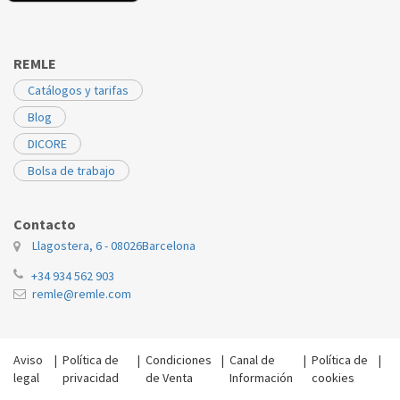
REMLE
Catálogos y tarifas
Blog
DICORE
Bolsa de trabajo
Contacto
Llagostera, 6 - 08026
Barcelona
+34 934 562 903
remle@remle.com
Aviso
|
Política de
|
Condiciones
|
Canal de
|
Política de
|
legal
privacidad
de Venta
Información
cookies