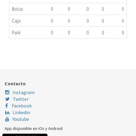
Bolsa
0
0
0
0
0
Caja
0
0
0
0
0
Palé
0
0
0
0
0
LAMPARA HM DICORE BLANCO MOG20L8BS1 MG
063.89.0001
Nombre Marca
Modelo
Código Fabricante
DICORE
MOG20L8BS1
Contacto
Instagram
Twitter
Facebook
Linkedin
Youtube
App disponible en iOs y Android