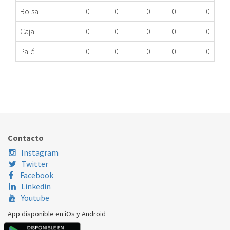
Bolsa
0
0
0
0
0
Caja
0
0
0
0
0
Palé
0
0
0
0
0
BURLETE PTA FR BALAY 3FF4836N/01 ME
407.16.0067
Nombre Marca
Modelo
Código Fabricante
BALAY
3FF4836N/01
00475374
Contacto
Instagram
Twitter
Facebook
Linkedin
Youtube
App disponible en iOs y Android