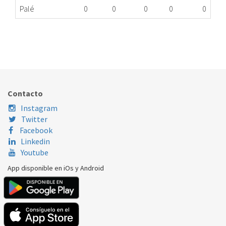
Palé
0
0
0
0
0
BURLETE PTA FR WHI 481946818383 ME
407.64.0046
Nombre Marca
Modelo
Código Fabricante
Contacto
Instagram
Twitter
Facebook
Linkedin
Youtube
App disponible en iOs y Android