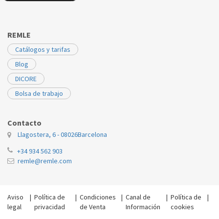
REMLE
Catálogos y tarifas
Blog
DICORE
Bolsa de trabajo
Contacto
Llagostera, 6 - 08026
Barcelona
+34 934 562 903
remle@remle.com
Aviso
|
Política de
|
Condiciones
|
Canal de
|
Política de
|
legal
privacidad
de Venta
Información
cookies