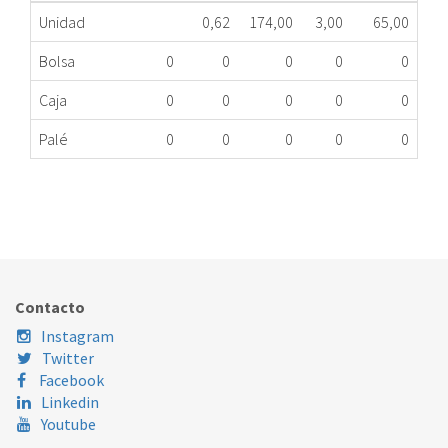
Unidad
0,62
174,00
3,00
65,00
Bolsa
0
0
0
0
0
Caja
0
0
0
0
0
Palé
0
0
0
0
0
BURLETE REFRIGERADOR INDESIT C00296084
407.43.0036
Nombre Marca
Modelo
Código Fabricante
INDESIT
SAN400FR
C00296084
Contacto
Instagram
Twitter
Facebook
Linkedin
Youtube