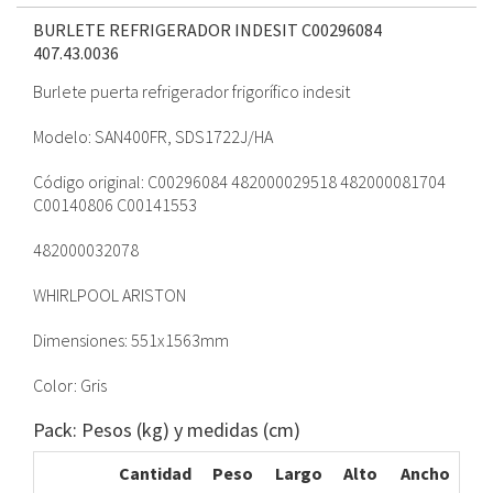
BURLETE REFRIGERADOR INDESIT C00296084
407.43.0036
Burlete puerta refrigerador frigorífico indesit
Modelo: SAN400FR, SDS1722J/HA
Código original: C00296084 482000029518 482000081704
C00140806 C00141553
482000032078
WHIRLPOOL ARISTON
Dimensiones: 551x1563mm
Color: Gris
Pack: Pesos (kg) y medidas (cm)
Cantidad
Peso
Largo
Alto
Ancho