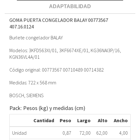
ADAPTABILIDAD
GOMA PUERTA CONGELADOR BALAY 00773567
407.16.0124
Burlete congelador BALAY
Modelos: 3KFD563XI/01, 3KF6674XE/01, KG36NAI3P/16,
KGN36VL4A/01
Código original: 00773567 00710489 00714382
Medidas: 722 x 568 mm
BOSCH, SIEMENS
Pack: Pesos (kg) y medidas (cm)
Cantidad
Peso
Largo
Alto
Ancho
Unidad
0,87
72,00
62,00
4,00