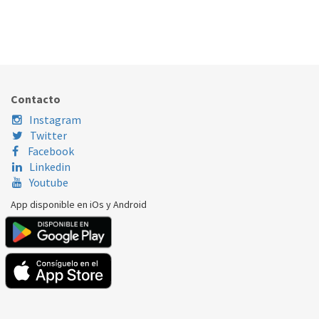
GOMA PUERTA FRIGORÍFICO LG ADX73571108
407.97.0082
Nombre Marca
Modelo
Código Fabricante
LG
GBB539SWHWB
ADX73571108
Contacto
Instagram
Twitter
Facebook
Linkedin
Youtube
App disponible en iOs y Android