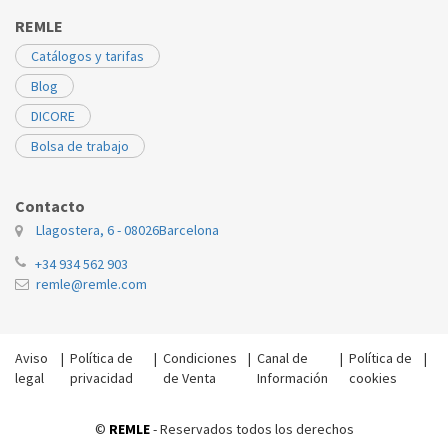
REMLE
Catálogos y tarifas
Blog
DICORE
Bolsa de trabajo
Contacto
Llagostera, 6 - 08026
Barcelona
+34 934 562 903
remle@remle.com
Aviso
|
Política de
|
Condiciones
|
Canal de
|
Política de
|
legal
privacidad
de Venta
Información
cookies
©
REMLE
- Reservados todos los derechos