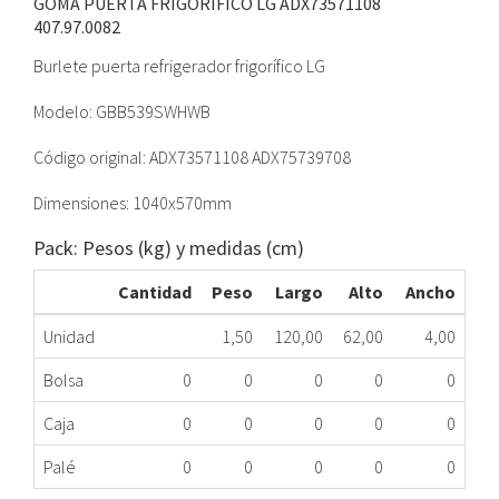
GOMA PUERTA FRIGORÍFICO LG ADX73571108
407.97.0082
Burlete puerta refrigerador frigorífico LG
Modelo: GBB539SWHWB
Código original: ADX73571108 ADX75739708
Dimensiones: 1040x570mm
Pack: Pesos (kg) y medidas (cm)
Cantidad
Peso
Largo
Alto
Ancho
Unidad
1,50
120,00
62,00
4,00
Bolsa
0
0
0
0
0
Caja
0
0
0
0
0
Palé
0
0
0
0
0