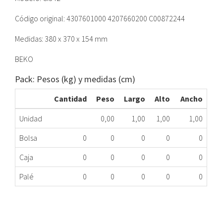
Código original: 4307601000 4207660200 C00872244
Medidas: 380 x 370 x 154 mm
BEKO
Pack: Pesos (kg) y medidas (cm)
Cantidad
Peso
Largo
Alto
Ancho
Unidad
0,00
1,00
1,00
1,00
Bolsa
0
0
0
0
0
Caja
0
0
0
0
0
Palé
0
0
0
0
0
CAJON CO FRIGO TEKA 4307601000 ME
478.78.0034