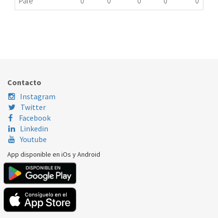
Palé
0
0
0
0
0
CAJÓN CONGELADOR FRIGO WHI. 481010596938
478.64.0016
Nombre Marca
Modelo
Código Fabricante
WHIRLPOOL
CB DC 160 IKEA
C00324927
Contacto
WHIRLPOOL
CB DC 160 IKEA
481010596938
Instagram
Twitter
Facebook
Linkedin
Youtube
App disponible en iOs y Android