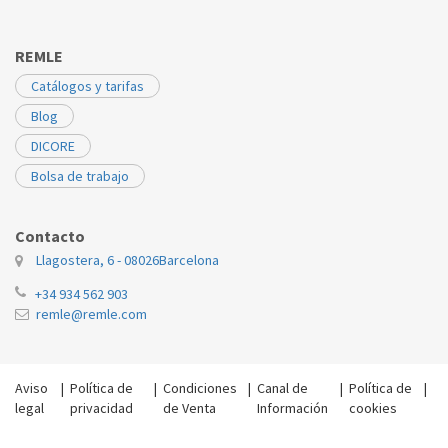
REMLE
Catálogos y tarifas
Blog
DICORE
Bolsa de trabajo
Contacto
Llagostera, 6 - 08026
Barcelona
+34 934 562 903
remle@remle.com
Aviso
|
Política de
|
Condiciones
|
Canal de
|
Política de
|
legal
privacidad
de Venta
Información
cookies