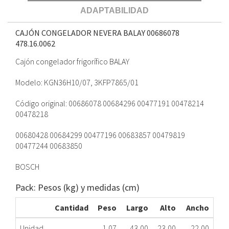
ADAPTABILIDAD
CAJÓN CONGELADOR NEVERA BALAY 00686078
478.16.0062
Cajón congelador frigorífico BALAY
Modelo: KGN36H10/07, 3KFP7865/01
Código original: 00686078 00684296 00477191 00478214
00478218
00680428 00684299 00477196 00683857 00479819
00477244 00683850
BOSCH
Pack: Pesos (kg) y medidas (cm)
Cantidad
Peso
Largo
Alto
Ancho
Unidad
1,07
43,00
23,00
22,00