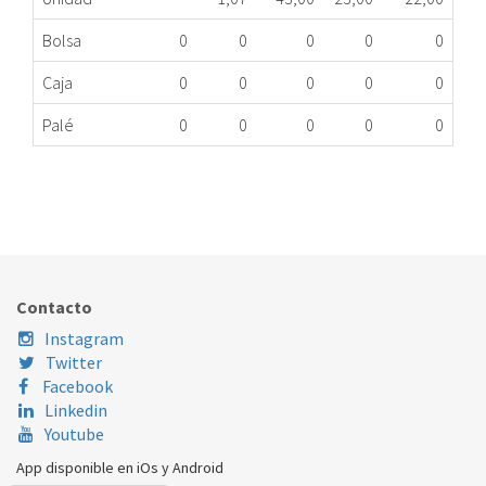
Bolsa
0
0
0
0
0
Caja
0
0
0
0
0
Palé
0
0
0
0
0
CAJÓN CONGELADOR NEVERA BALAY 00686078
478.16.0062
Nombre Marca
Modelo
Código Fabricante
BALAY
3KFP7865/01
479819
Contacto
Instagram
Twitter
Facebook
Linkedin
Youtube
App disponible en iOs y Android