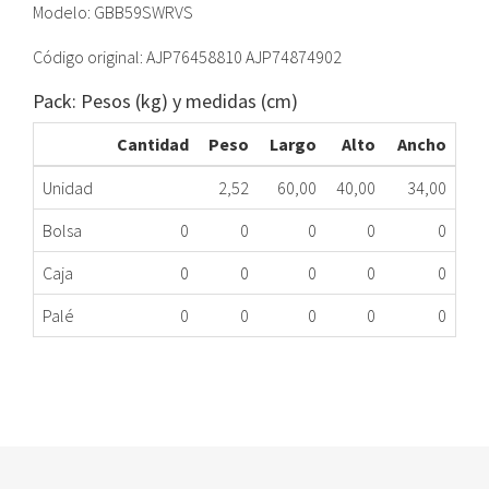
Modelo: GBB59SWRVS
Código original: AJP76458810 AJP74874902
Pack: Pesos (kg) y medidas (cm)
Cantidad
Peso
Largo
Alto
Ancho
Unidad
2,52
60,00
40,00
34,00
Bolsa
0
0
0
0
0
Caja
0
0
0
0
0
Palé
0
0
0
0
0
CAJÓN CONGELADOR NEVERA LG AJP76458810
423.97.0037
Nombre Marca
Modelo
Código Fabricante
LG
GBB59SWRVS
AJP74874902