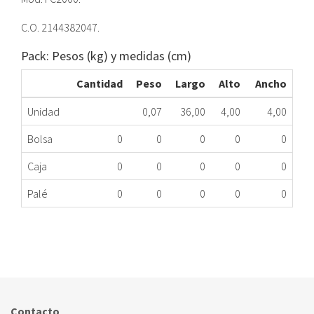
C.O. 2144382047.
Pack: Pesos (kg) y medidas (cm)
Cantidad
Peso
Largo
Alto
Ancho
Unidad
0,07
36,00
4,00
4,00
Bolsa
0
0
0
0
0
Caja
0
0
0
0
0
Palé
0
0
0
0
0
CAJON VEGET FR ELE 2144382047 FC2000 ME
423.33.0079
Nombre Marca
Modelo
Código Fabricante
CORBERÓ
FC2000
2144382047
Contacto