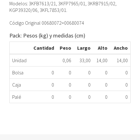
Modelos: 3KFB7613/21, 3KFP7965/01, 3KRB7915/02,
KGP39320/06, 3KFL7853/01.
Código Original 00680072=00680074
Pack: Pesos (kg) y medidas (cm)
Cantidad
Peso
Largo
Alto
Ancho
Unidad
0,06
33,00
14,00
14,00
Bolsa
0
0
0
0
0
Caja
0
0
0
0
0
Palé
0
0
0
0
0
CAJÓN VERDURA FRIGORÍFICO BALAY 00680072
423.16.0037
Nombre Marca
Modelo
Código Fabricante