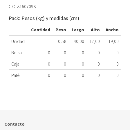
C.O. 81607098.
Pack: Pesos (kg) y medidas (cm)
Cantidad
Peso
Largo
Alto
Ancho
Unidad
0,58
40,00
17,00
19,00
Bolsa
0
0
0
0
0
Caja
0
0
0
0
0
Palé
0
0
0
0
0
CAJON VERDURA TEKA TS136-3 ME
423.78.0008
Nombre Marca
Modelo
Código Fabricante
TEKA
TS136-3
81607098
Contacto