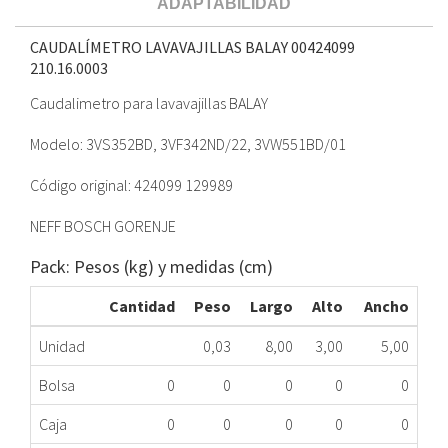
ADAPTABILIDAD
CAUDALÍMETRO LAVAVAJILLAS BALAY 00424099
210.16.0003
Caudalimetro para lavavajillas BALAY
Modelo: 3VS352BD, 3VF342ND/22, 3VW551BD/01
Código original: 424099 129989
NEFF BOSCH GORENJE
Pack: Pesos (kg) y medidas (cm)
Cantidad
Peso
Largo
Alto
Ancho
Unidad
0,03
8,00
3,00
5,00
Bolsa
0
0
0
0
0
Caja
0
0
0
0
0