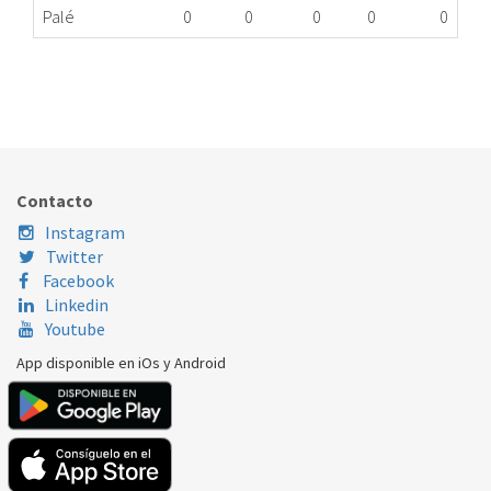
Palé
0
0
0
0
0
CAUDALÍMETRO LAVAVAJILLAS BALAY 00424099
210.16.0003
Nombre Marca
Modelo
Código Fabricante
BALAY
3VS352BD
424099
Contacto
Instagram
Twitter
Facebook
Linkedin
Youtube
App disponible en iOs y Android