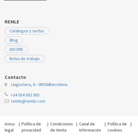
REMLE
Catálogos y tarifas
Blog
DICORE
Bolsa de trabajo
Contacto
Llagostera, 6 - 08026
Barcelona
+34 934 562 903
remle@remle.com
Aviso
|
Política de
|
Condiciones
|
Canal de
|
Política de
|
legal
privacidad
de Venta
Información
cookies