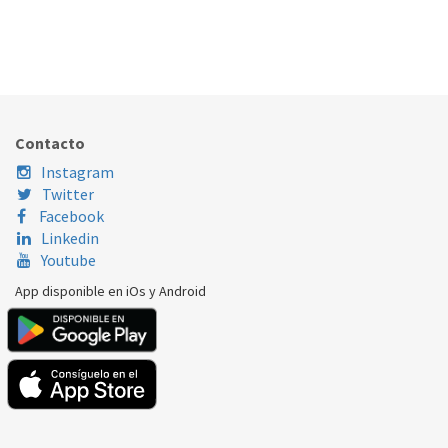
CESTO CUBIERTOS LAVAVAJILLAS C00386607
222.43.0007
Nombre Marca
Modelo
Código Fabricante
INDESIT
LFK710EUHAR
C00386607
Contacto
Instagram
Twitter
Facebook
Linkedin
Youtube
App disponible en iOs y Android