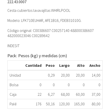
222.43.0007
Cesta cubiertos lavavajillas WHIRLPOOL
Modelo: LFK710EUHAR, AFE1B16, FDEB31010G.
Código original: C00386607 C00257140 488000386607
482000023046 C00289642
INDESIT
Pack: Pesos (kg) y medidas (cm)
Cantidad
Peso
Largo
Alto
Ancho
Unidad
0,29
20,00
20,00
14,00
Bolsa
0
0
0
0
0
Caja
22
6,27
68,00
60,00
37,00
Palé
176
50,16
120,00
165,00
80,00