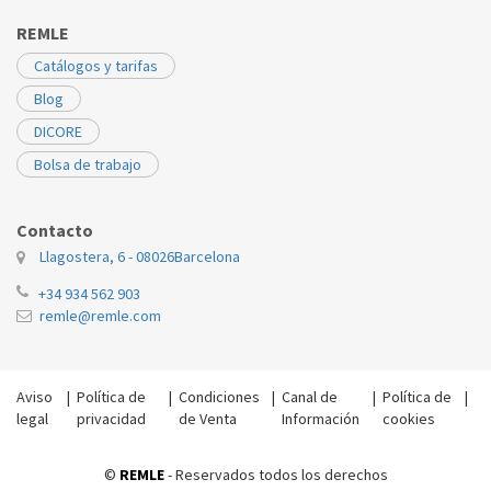
REMLE
Catálogos y tarifas
Blog
DICORE
Bolsa de trabajo
Contacto
Llagostera, 6 - 08026
Barcelona
+34 934 562 903
remle@remle.com
Aviso
|
Política de
|
Condiciones
|
Canal de
|
Política de
|
legal
privacidad
de Venta
Información
cookies
©
REMLE
- Reservados todos los derechos