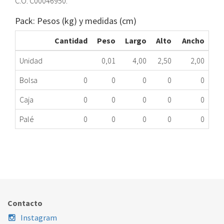
C.O. C00046950.
Pack: Pesos (kg) y medidas (cm)
Cantidad
Peso
Largo
Alto
Ancho
Unidad
0,01
4,00
2,50
2,00
Bolsa
0
0
0
0
0
Caja
0
0
0
0
0
Palé
0
0
0
0
0
CIERRE ESC.LD IND W406PDI C00046950 ME
172.43.0043
Nombre Marca
Modelo
Código Fabricante
INDESIT
W406PDI
C00046950
Contacto
Instagram