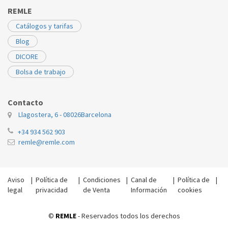
BALAY
T8212R01
067001
REMLE
BALAY
T8214
067001
Catálogos y tarifas
BALAY
T821401
067001
Blog
DICORE
BALAY
T8214G01
067001
Bolsa de trabajo
BALAY
T8214R01
067001
BALAY
T8215
067001
Contacto
Llagostera, 6 - 08026
Barcelona
BALAY
T821501
067001
+34 934 562 903
BALAY
T8216
067001
remle@remle.com
BALAY
T821601
067001
Aviso
|
Política de
|
Condiciones
|
Canal de
|
Política de
|
BALAY
T8216F01
067001
legal
privacidad
de Venta
Información
cookies
BALAY
T8217
067001
©
REMLE
- Reservados todos los derechos
BALAY
T821701
067001