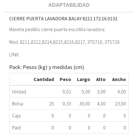
ADAPTABILIDAD
CIERRE PUERTA LAVADORA BALAY 8211
172.16.0132
Maneta pestillo cierre puerta escotilla lavadora.
Mod. 8211,8212,8214,8215,8216,8217, 3TS710, 3TS720.
LYNX.
Pack: Pesos (kg) y medidas (cm)
Cantidad
Peso
Largo
Alto
Ancho
Unidad
0,01
5,00
3,00
4,00
Bolsa
25
0,33
30,00
4,00
23,00
Caja
0
0
0
0
0
Palé
0
0
0
0
0