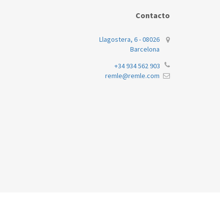
Contacto
Llagostera, 6 - 08026
Barcelona
+34 934 562 903
remle@remle.com