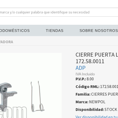
ODOMÉSTICOS
TIENDAS
SOBRE NOSOTROS
AVADORA
CIERRE PUERTA 
172.58.0011
ADP
IVA Incluido
P.V.P.:
8.00
Código RML:
172.58.00
Familia:
CIERRES PUER
Marca:
NEWPOL
Disponibilidad:
STOCK
Ver disponibilidad en tu