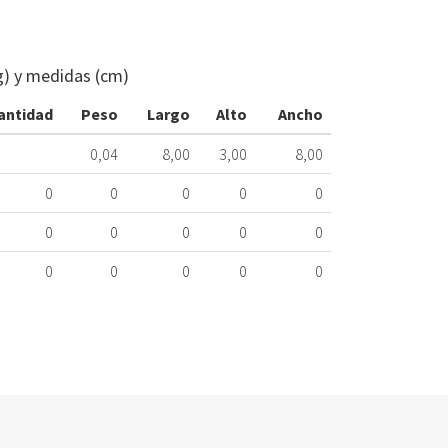
CIERRE
PUERTA
LAVADORA
g) y medidas (cm)
NEW
POL
antidad
Peso
Largo
Alto
Ancho
NEF128
172.58.0011
0,04
8,00
3,00
8,00
Nombre
0
0
0
0
0
Marca
Mo
0
0
0
0
0
NEWPOL
NE
0
0
0
0
0