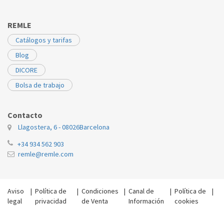
NEWPOL
S1711
719007500
REMLE
NEWPOL
S581
719007500
Catálogos y tarifas
NEWPOL
S621
719007500
Blog
NEWPOL
S651
719007500
DICORE
NEWPOL
S751
719007500
Bolsa de trabajo
NEWPOL
S901
719007500
Contacto
NEWPOL
S921
719007500
Llagostera, 6 - 08026
Barcelona
NEWPOL
STATUS
719007500
+34 934 562 903
remle@remle.com
Aviso
|
Política de
|
Condiciones
|
Canal de
|
Política de
|
legal
privacidad
de Venta
Información
cookies