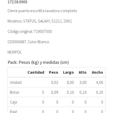
172.58.0900
Cierre puerta escotilla lavadora completo
Modelos: STATUS, GALAXY, S1211, S901
Código original: 719007500
CD0000887. Color Blanco
NEWPOL
Pack: Pesos (kg) y medidas (cm)
Cantidad
Peso
Largo
Alto
Ancho
Unidad
0,02
8,00
3,00
4,00
Bolsa
5
0,09
0,10
0,10
0,10
Caja
0
0
0
0
0
Palé
0
0
0
0
0