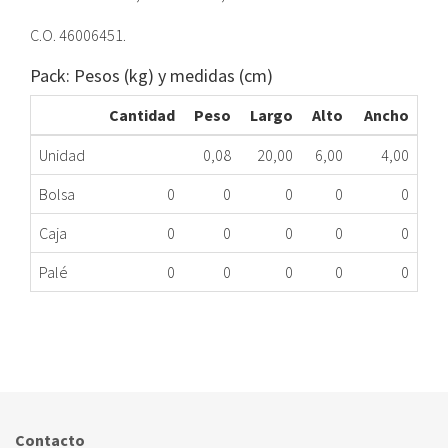
C.O. 46006451.
Pack: Pesos (kg) y medidas (cm)
Cantidad
Peso
Largo
Alto
Ancho
Unidad
0,08
20,00
6,00
4,00
Bolsa
0
0
0
0
0
Caja
0
0
0
0
0
Palé
0
0
0
0
0
CIERRE PUERTA LAVADORA OTSEIN ODYT6102D3
172.63.0033
Nombre Marca
Modelo
Código Fabricante
OTSEIN
HLT3650L37
46006451
Contacto