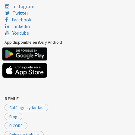
OTSEIN
HLT3652L37
46006451
Instagram
Twitter
OTSEIN
HLT371D37
46006451
Facebook
Linkedin
OTSEIN
ODYT6102D37
46006451
Youtube
App disponible en iOs y Android
REMLE
Catálogos y tarifas
Blog
DICORE
Bolsa de trabajo