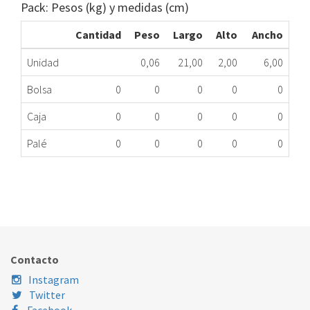
Pack: Pesos (kg) y medidas (cm)
Cantidad
Peso
Largo
Alto
Ancho
Unidad
0,06
21,00
2,00
6,00
Bolsa
0
0
0
0
0
Caja
0
0
0
0
0
Palé
0
0
0
0
0
MANETA CIERRE PUERTA LAVADORA BOSCH
172.20.0011
Nombre Marca
Modelo
Código Fabricante
BOSCH
WFF1800IE01
154090
Contacto
BOSCH
WFF1800IE01
647449
Instagram
Twitter