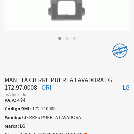
MANETA CIERRE PUERTA LAVADORA LG
172.97.0008
ORI
LG
IVA Incluido
P.V.P.:
4.94
Código RML:
172.97.0008
Familia:
CIERRES PUERTA LAVADORA
Marca:
LG