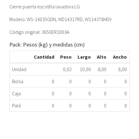
Cierre puerta escotilla lavadora LG
Modelo: WS-14035GDN, WD14317RD, WS14378HDV
Código original: 3650ER2003A
Pack: Pesos (kg) y medidas (cm)
Cantidad
Peso
Largo
Alto
Ancho
Unidad
0,02
10,00
8,00
8,00
Bolsa
0
0
0
0
0
Caja
0
0
0
0
0
Palé
0
0
0
0
0
MANETA CIERRE PUERTA LAVADORA LG
172.97.0008
Nombre Marca
Modelo
Código Fabricante