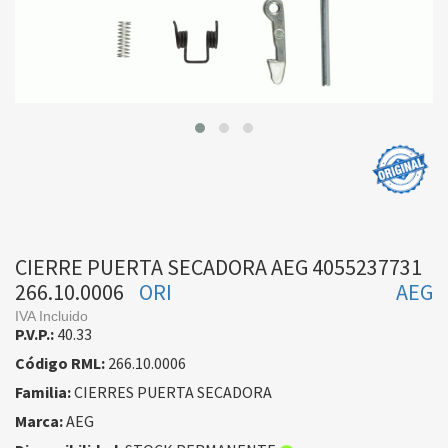
CIERRE PUERTA SECADORA AEG 4055237731
266.10.0006
ORI
AEG
IVA Incluido
P.V.P.:
40.33
Código RML:
266.10.0006
Familia:
CIERRES PUERTA SECADORA
Marca:
AEG