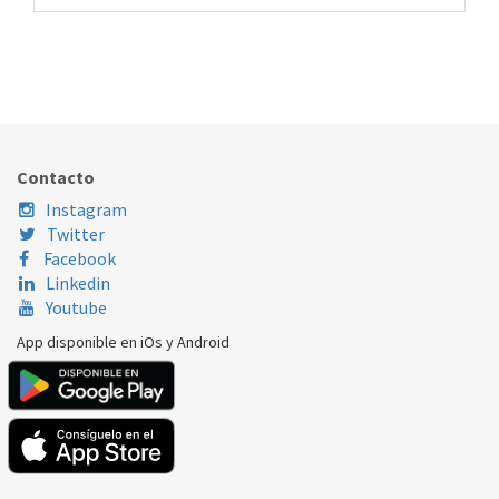
CIERRE PUERTA SECADORA AEG 4055237731
266.10.0006
Nombre Marca
Modelo
Código Fabricante
AEG
T61270AC
4055237731
Contacto
AEG
T65280AC
4055237731
Instagram
Twitter
AEG
TH65776IH3
4055237731
Facebook
Linkedin
Youtube
App disponible en iOs y Android