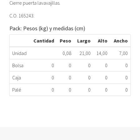
Cierre puerta lavavajillas.
C.O. 165243.
Pack: Pesos (kg) y medidas (cm)
Cantidad
Peso
Largo
Alto
Ancho
Unidad
0,08
21,00
14,00
7,00
Bolsa
0
0
0
0
0
Caja
0
0
0
0
0
Palé
0
0
0
0
0
CIERRE PTA LV BOS 165243 EXME
218.20.0024
Nombre Marca
Modelo
Código Fabricante