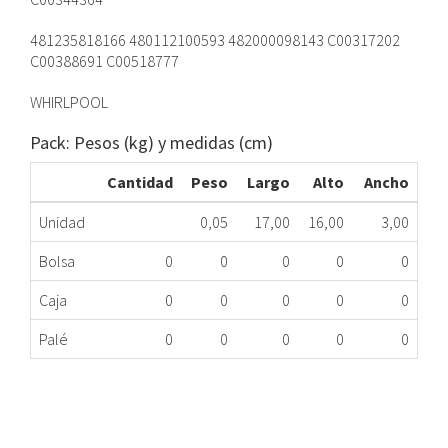
481235818166 480112100593 482000098143 C00317202
C00388691 C00518777
WHIRLPOOL
Pack: Pesos (kg) y medidas (cm)
Cantidad
Peso
Largo
Alto
Ancho
Unidad
0,05
17,00
16,00
3,00
Bolsa
0
0
0
0
0
Caja
0
0
0
0
0
Palé
0
0
0
0
0
CORREA SE WHI 481935818117 -EXME
260.64.0004
Nombre Marca
Modelo
Código Fabricante