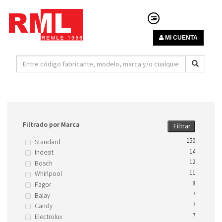
MI CUENTA
Filtrado por Marca
Filtrar
150
Standard
14
Indesit
12
Bosch
11
Whirlpool
8
Fagor
7
Balay
7
Candy
7
Electrolux