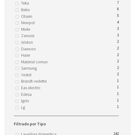
7
Teka
6
Beko
5
Otsein
4
Newpol
3
Miele
3
Zanussi
2
Ariston
2
Daewoo
2
Haier
2
Material comun
2
Samsung
2
Vestel
1
Brandt-vedette
1
Eas electric
1
Edesa
1
Ignis
1
Lg
Filtrado por Tipo
242
Lavadora domestica