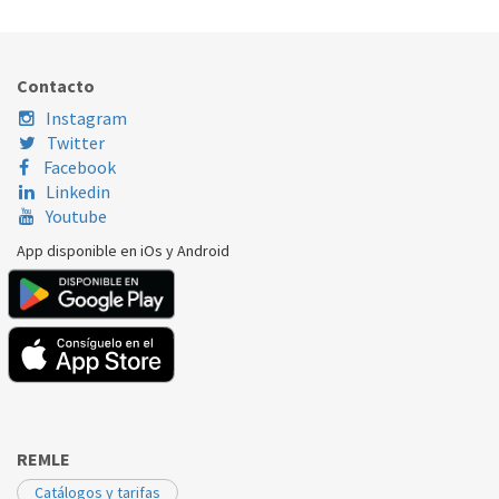
Nombre Marca
Modelo
Código Fabricante
ELECTROLUX
68102KF64U
3877426118
Contacto
ELECTROLUX
68109KFN64U
3877426118
Instagram
Twitter
Facebook
Linkedin
Youtube
App disponible en iOs y Android
REMLE
Catálogos y tarifas