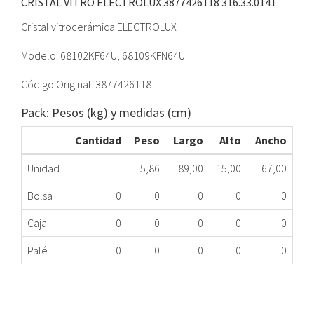
CRISTAL VITRO ELECTROLUX 3877426118
316.33.0141
Cristal vitrocerámica ELECTROLUX
Modelo: 68102KF64U, 68109KFN64U
Código Original: 3877426118
Pack: Pesos (kg) y medidas (cm)
Cantidad
Peso
Largo
Alto
Ancho
Unidad
5,86
89,00
15,00
67,00
Bolsa
0
0
0
0
0
Caja
0
0
0
0
0
Palé
0
0
0
0
0
CRISTAL VITRO ELECTROLUX 3877426118
316.33.0141