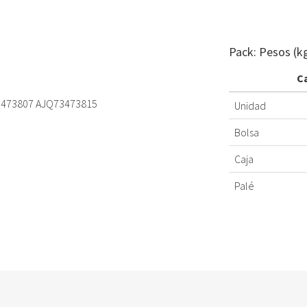
Pack: Pesos (k
C
73473807 AJQ73473815
Unidad
Bolsa
Caja
Palé