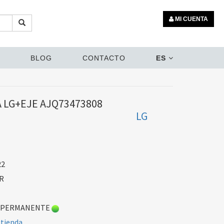
MI CUENTA
BLOG
CONTACTO
ES
 LG+EJE AJQ73473808
LG
22
R
 PERMANENTE
 tienda