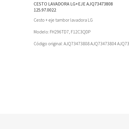
CESTO LAVADORA LG+EJE AJQ73473808
125.97.0022
Cesto + eje tambor lavadora LG
Modelo: FH296TD7, F12C3QDP
Código original: AJQ73473808 AJQ73473804 AJQ