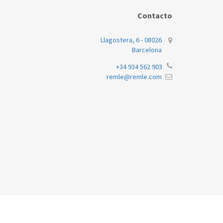
Contacto
Llagostera, 6 - 08026
Barcelona
+34 934 562 903
remle@remle.com