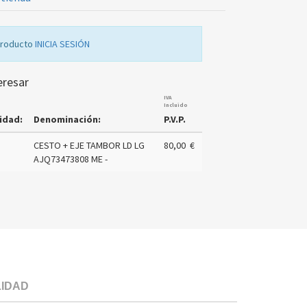
producto
INICIA SESIÓN
eresar
IVA
Incluido
idad:
Denominación:
P.V.P.
CESTO + EJE TAMBOR LD LG
80,00 €
AJQ73473808 ME -
LIDAD