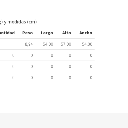
CESTO
LAVADORA
LG+EJE
g) y medidas (cm)
AJQ7347380
125.97.0022
antidad
Peso
Largo
Alto
Ancho
Nombre
8,94
54,00
57,00
54,00
Marca
Mo
0
0
0
0
0
LG
FH
0
0
0
0
0
0
0
0
0
0