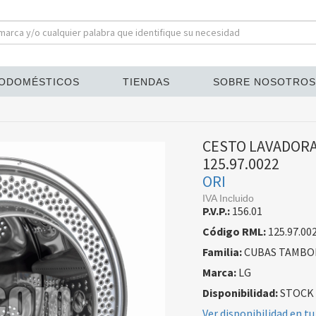
ODOMÉSTICOS
TIENDAS
SOBRE NOSOTROS
CESTO LAVADORA
125.97.0022
ORI
IVA Incluido
P.V.P.:
156.01
Código RML:
125.97.00
Familia:
CUBAS TAMBO
Marca:
LG
Disponibilidad:
STOCK
Ver disponibilidad en tu