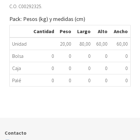
C.O. C00292325.
Pack: Pesos (kg) y medidas (cm)
Cantidad
Peso
Largo
Alto
Ancho
Unidad
20,00
80,00
60,00
60,00
Bolsa
0
0
0
0
0
Caja
0
0
0
0
0
Palé
0
0
0
0
0
CUBA COMPLETA LD IND C00292325 ME
125.43.0023
Nombre Marca
Modelo
Código Fabricante
INDESIT
AQ82F49FR
C00292325
Contacto
INDESIT
AQP83L29FR
C00292325