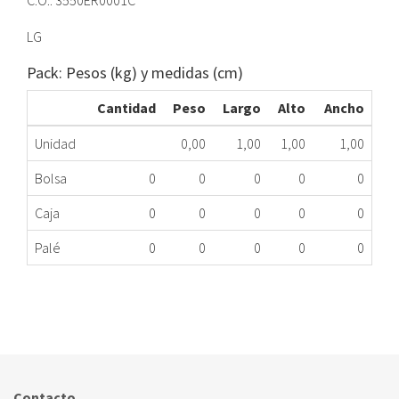
C.O.: 3550ER0001C
LG
Pack: Pesos (kg) y medidas (cm)
Cantidad
Peso
Largo
Alto
Ancho
Unidad
0,00
1,00
1,00
1,00
Bolsa
0
0
0
0
0
Caja
0
0
0
0
0
Palé
0
0
0
0
0
CUBA PARTE DELANTE LD LG WD-1080FD ME
125.97.0002
Nombre Marca
Modelo
Código Fabricante
LG
WD-1080FD
3550ER0001C
Contacto