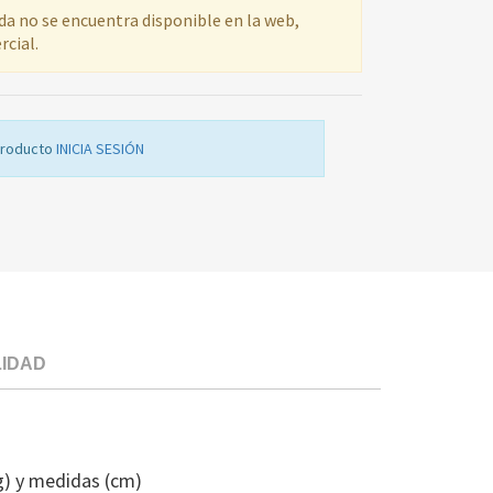
ada no se encuentra disponible en la web,
rcial.
producto
INICIA SESIÓN
LIDAD
CUBITERA
FR
WHI
g) y medidas (cm)
48200000337