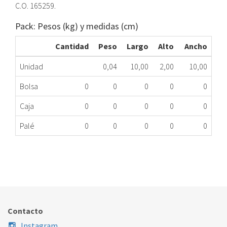
C.O. 165259.
Pack: Pesos (kg) y medidas (cm)
Cantidad
Peso
Largo
Alto
Ancho
Unidad
0,04
10,00
2,00
10,00
Bolsa
0
0
0
0
0
Caja
0
0
0
0
0
Palé
0
0
0
0
0
TAPÓN DEPÓSITO SAL LAVAVAJILLAS BOSCH
240.20.0001
Nombre Marca
Modelo
Código Fabricante
BOSCH
SGI4902/07
165259
Contacto
Instagram