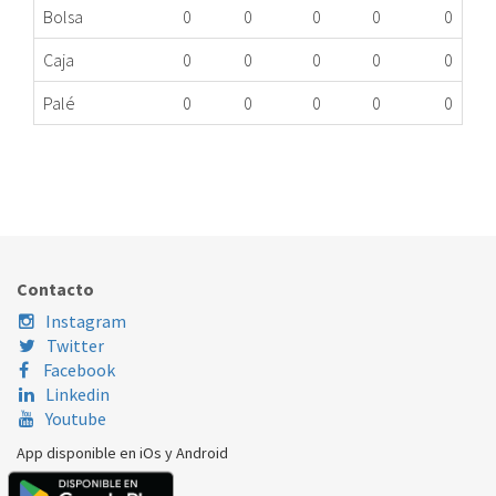
Bolsa
0
0
0
0
0
Caja
0
0
0
0
0
Palé
0
0
0
0
0
DESCALCIFICADOR LAVAVAJILLAS ELECTROLUX
239.33.0021
Nombre Marca
Modelo
Código Fabricante
ELECTROLUX
GA55LI220X
1174849008
Contacto
Instagram
Twitter
Facebook
Linkedin
Youtube
App disponible en iOs y Android