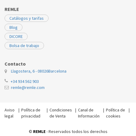
REMLE
Catálogos y tarifas
Blog
DICORE
Bolsa de trabajo
Contacto
Llagostera, 6 - 08026
Barcelona
+34 934 562 903
remle@remle.com
Aviso
|
Política de
|
Condiciones
|
Canal de
|
Política de
|
legal
privacidad
de Venta
Información
cookies
©
REMLE
- Reservados todos los derechos