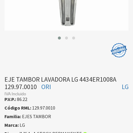
EJE TAMBOR LAVADORA LG 4434ER1008A
129.97.0010
ORI
LG
IVA Incluido
P.V.P.:
86.22
Código RML:
129.97.0010
Familia:
EJES TAMBOR
Marca:
LG