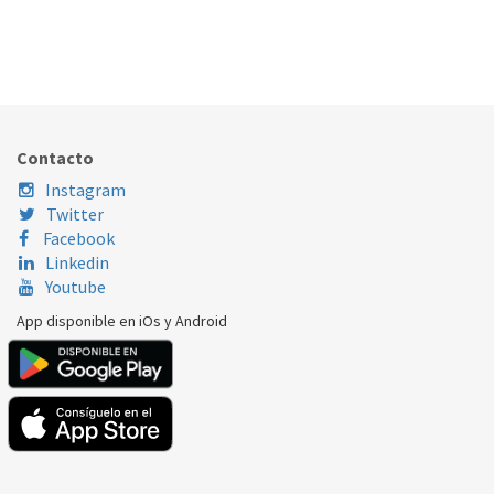
EJE TAMBOR LAVADORA LG 4434ER1008A
129.97.0010
Nombre Marca
Modelo
Código Fabricante
LG
WD12221TDZ
4434ER1008B
Contacto
LG
WD12362TD
4434ER1008A
Instagram
Twitter
Facebook
Linkedin
Youtube
App disponible en iOs y Android