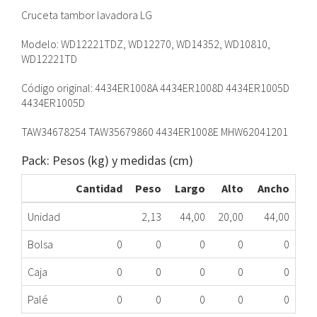
Cruceta tambor lavadora LG
Modelo: WD12221TDZ, WD12270, WD14352, WD10810,
WD12221TD
Código original: 4434ER1008A 4434ER1008D 4434ER1005D
4434ER1005D
TAW34678254 TAW35679860 4434ER1008E MHW62041201
Pack: Pesos (kg) y medidas (cm)
Cantidad
Peso
Largo
Alto
Ancho
Unidad
2,13
44,00
20,00
44,00
Bolsa
0
0
0
0
0
Caja
0
0
0
0
0
Palé
0
0
0
0
0