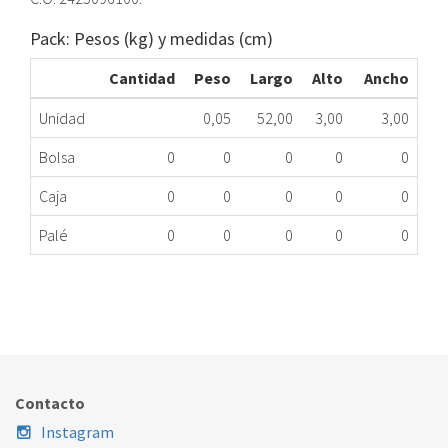
Pack: Pesos (kg) y medidas (cm)
Cantidad
Peso
Largo
Alto
Ancho
Unidad
0,05
52,00
3,00
3,00
Bolsa
0
0
0
0
0
Caja
0
0
0
0
0
Palé
0
0
0
0
0
EMBELL.POSTERIOR FR ZAN 2425096100 ME
425.87.0007
Nombre Marca
Modelo
Código Fabricante
ZANUSSI
XXX
2425096100
Contacto
Instagram