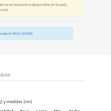
ada no se encuentra disponible en la web,
rcial.
producto
INICIA SESIÓN
LIDAD
PERFIL
ESTANTE
FR
g) y medidas (cm)
INDESIT
C00119044