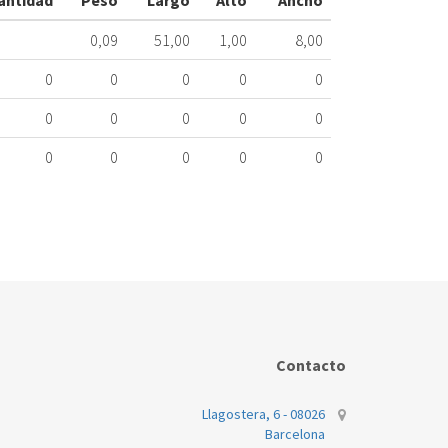
antidad
Peso
Largo
Alto
Ancho
ME
425.43.0006
0,09
51,00
1,00
8,00
Nombre
0
0
0
0
0
Marca
Mo
0
0
0
0
0
INDESIT
XX
0
0
0
0
0
Contacto
Llagostera, 6 - 08026
Barcelona