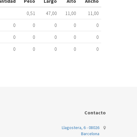
antidad
Peso
Largo
Alto
Ancho
ME
417.16.0167
0,51
47,00
11,00
11,00
Nombre
0
0
0
0
0
Marca
Mo
0
0
0
0
0
BALAY
KS
0
0
0
0
0
Contacto
Llagostera, 6 - 08026
Barcelona