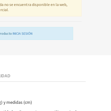
ada no se encuentra disponible en la web,
rcial.
producto
INICIA SESIÓN
LIDAD
ESTANTE
BOTELLERO
FR
g) y medidas (cm)
BAL
674381