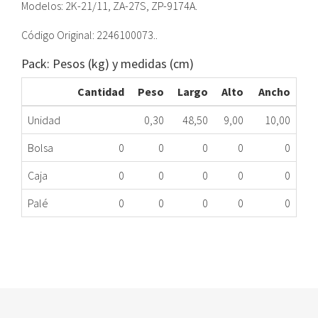
Modelos: 2K-21/11, ZA-27S, ZP-9174A.
Código Original: 2246100073..
Pack: Pesos (kg) y medidas (cm)
Cantidad
Peso
Largo
Alto
Ancho
Unidad
0,30
48,50
9,00
10,00
Bolsa
0
0
0
0
0
Caja
0
0
0
0
0
Palé
0
0
0
0
0
ESTANTE FRIGORÍFICO ZANUSSI 2246100073
417.87.0047
Nombre Marca
Modelo
Código Fabricante
ZANUSSI
KF3013
2246100073