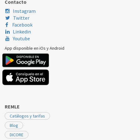
Contacto
ZANUSSI
ZA27S
2246100073
Instagram
Twitter
ZANUSSI
ZA37S
2246100073
Facebook
Linkedin
ZANUSSI
ZC280R
2246100073
Youtube
ZANUSSI
ZC395R
2246100073
App disponible en iOs y Android
ZANUSSI
ZD216R3
2246100073
ZANUSSI
ZD297ATT
2246100073
ZANUSSI
ZD297ATT
2246100073
ZANUSSI
ZD297DL
2246100073
REMLE
ZANUSSI
ZK2110AGO
2246100073
Catálogos y tarifas
ZANUSSI
ZK2110AO
2246100073
Blog
ZANUSSI
ZK2110ATO
2246100073
DICORE