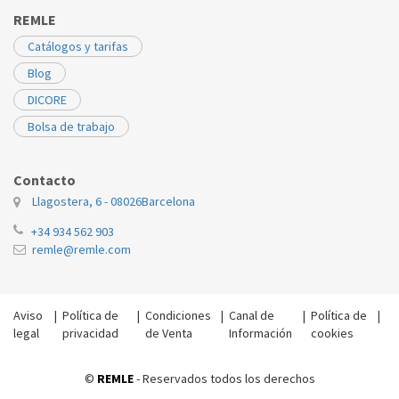
REMLE
Catálogos y tarifas
Blog
DICORE
Bolsa de trabajo
Contacto
Llagostera, 6 - 08026
Barcelona
+34 934 562 903
remle@remle.com
Aviso
|
Política de
|
Condiciones
|
Canal de
|
Política de
|
legal
privacidad
de Venta
Información
cookies
©
REMLE
- Reservados todos los derechos