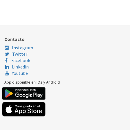
ESTANTE NEVERA WHIRLPOOL 480132102029
417.64.0006
Nombre Marca
Modelo
Código Fabricante
WHIRLPOOL
ARC4000
480132102029
Contacto
Instagram
Twitter
Facebook
Linkedin
Youtube
App disponible en iOs y Android