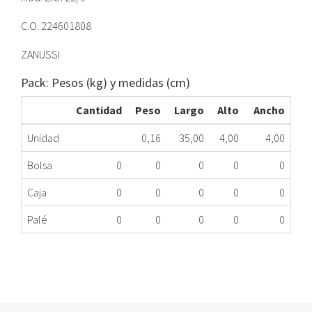
C.O. 224601808
ZANUSSI
Pack: Pesos (kg) y medidas (cm)
Cantidad
Peso
Largo
Alto
Ancho
Unidad
0,16
35,00
4,00
4,00
Bolsa
0
0
0
0
0
Caja
0
0
0
0
0
Palé
0
0
0
0
0
MENSULA BOTES FR ZAN 224601808 ME
417.87.0129
Nombre Marca
Modelo
Código Fabricante