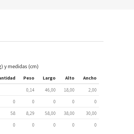
FILTRO
CAMPANA
BALAY
g) y medidas (cm)
457x184mm
746994
antidad
Peso
Largo
Alto
Ancho
524.16.0099
0,14
46,00
18,00
2,00
Nombre
Marca
Mo
0
0
0
0
0
58
8,29
58,00
38,00
30,00
0
0
0
0
0