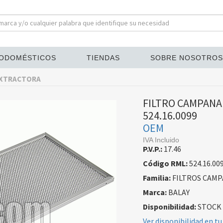
ODOMÉSTICOS
TIENDAS
SOBRE NOSOTROS
EXTRACTORA
FILTRO CAMPANA
524.16.0099
OEM
IVA Incluido
P.V.P.:
17.46
Código RML:
524.16.00
Familia:
FILTROS CAM
Marca:
BALAY
Disponibilidad:
STOCK
Ver disponibilidad en tu