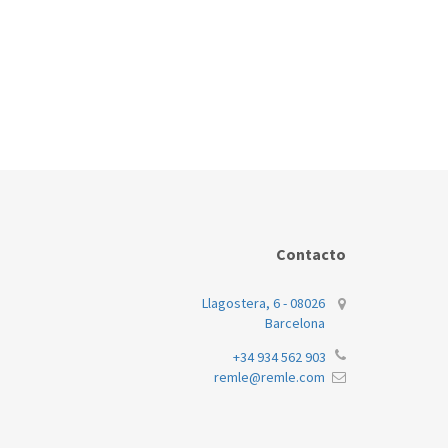
Contacto
Llagostera, 6 - 08026
Barcelona
+34 934 562 903
remle@remle.com