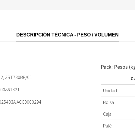
DESCRIPCIÓN TÉCNICA - PESO / VOLUMEN
Pack: Pesos (k
02, 3BT730BP/01
C
 C00861321
Unidad
025433A ACC0000294
Bolsa
Caja
Palé