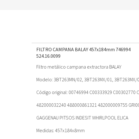
FILTRO CAMPANA BALAY 457x184mm 746994
524.16.0099
Filtro metálico campana extractora BALAY
Modelo: 3BT263MN/02, 3BT263MX/01, 3BT263MX/
Código original: 00746994 C00333929 C00302770
482000032240 488000861321 482000009755 GRI0
GAGGENAU PITSOS INDESIT WHIRLPOOL ELICA
Medidas: 457x184x8mm