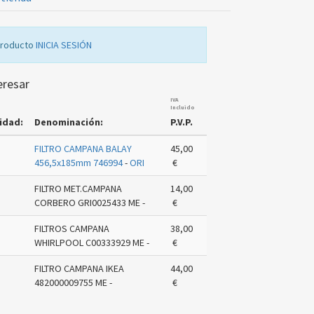
producto
INICIA SESIÓN
eresar
IVA
Incluido
idad:
Denominación:
P.V.P.
FILTRO CAMPANA BALAY
45,00
456,5x185mm 746994
-
ORI
€
FILTRO MET.CAMPANA
14,00
CORBERO GRI0025433 ME -
€
FILTROS CAMPANA
38,00
WHIRLPOOL C00333929 ME -
€
FILTRO CAMPANA IKEA
44,00
482000009755 ME -
€