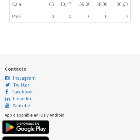
Caja
65
10,47
59,00
38,00
30,00
Palé
0
0
0
0
0
FILTRO CAMPANA TEKA 235x320mm 81476048
524.78.0203
Nombre Marca
Modelo
Código Fabricante
Contacto
Instagram
Twitter
Facebook
Linkedin
Youtube
App disponible en iOs y Android