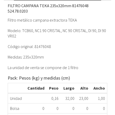
FILTRO CAMPANA TEKA 235x320mm 81476048
524.78.0203
Filtro metálico campana extractora TEKA
Modelo: TCB60, NC1 90 CRISTAL, NC 90 CRISTAL, DI 90, DI 90
VR02
Código original: 81476048
Medidas: 235x320mm
La unidad de venta se compone de 1 filtro
Pack: Pesos (kg) y medidas (cm)
Cantidad
Peso
Largo
Alto
Ancho
Unidad
0,16
32,00
23,00
1,00
Bolsa
0
0
0
0
0