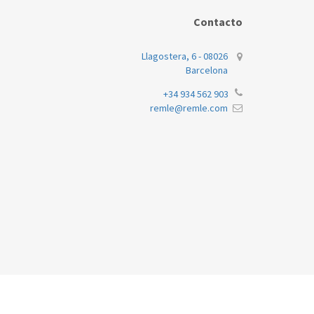
Contacto
Llagostera, 6 - 08026
Barcelona
+34 934 562 903
remle@remle.com