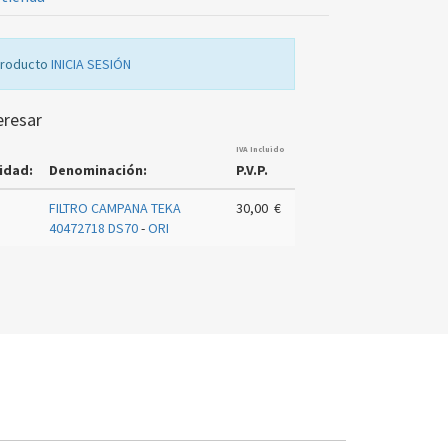
producto
INICIA SESIÓN
eresar
IVA Incluido
idad:
Denominación:
P.V.P.
FILTRO CAMPANA TEKA
30,00 €
40472718 DS70
-
ORI