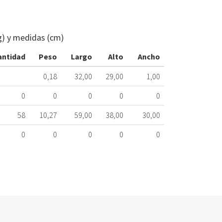
FILTRO
CAMPANA
TEKA
g) y medidas (cm)
320x290mm
40472718
antidad
Peso
Largo
Alto
Ancho
524.78.0200
0,18
32,00
29,00
1,00
Nombre
Marca
Mo
0
0
0
0
0
58
10,27
59,00
38,00
30,00
0
0
0
0
0