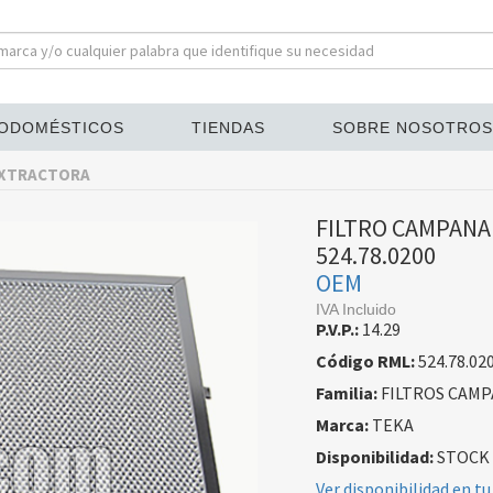
ODOMÉSTICOS
TIENDAS
SOBRE NOSOTROS
EXTRACTORA
FILTRO CAMPANA
524.78.0200
OEM
IVA Incluido
P.V.P.:
14.29
Código RML:
524.78.02
Familia:
FILTROS CAM
Marca:
TEKA
Disponibilidad:
STOCK
Ver disponibilidad en tu