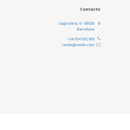
Contacto
Llagostera, 6 - 08026
Barcelona
+34 934 562 903
remle@remle.com