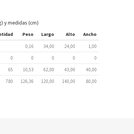
FILTRO
CAMPANA
TEKA
g) y medidas (cm)
324x340mm
81484011
ntidad
Peso
Largo
Alto
Ancho
524.78.0206
0,16
34,00
24,00
1,00
Nombre
Marca
Mo
0
0
0
0
0
65
10,53
62,00
43,00
40,00
780
126,36
120,00
140,00
80,00