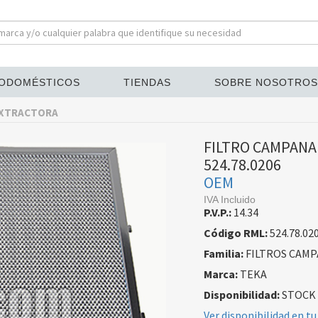
ODOMÉSTICOS
TIENDAS
SOBRE NOSOTROS
EXTRACTORA
FILTRO CAMPANA
524.78.0206
OEM
IVA Incluido
P.V.P.:
14.34
Código RML:
524.78.02
Familia:
FILTROS CAM
Marca:
TEKA
Disponibilidad:
STOCK
Ver disponibilidad en tu