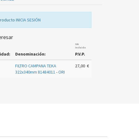
producto
INICIA SESIÓN
eresar
IVA
Incluido
idad:
Denominación:
P.V.P.
FILTRO CAMPANA TEKA
27,00 €
322x340mm 81484011
-
ORI